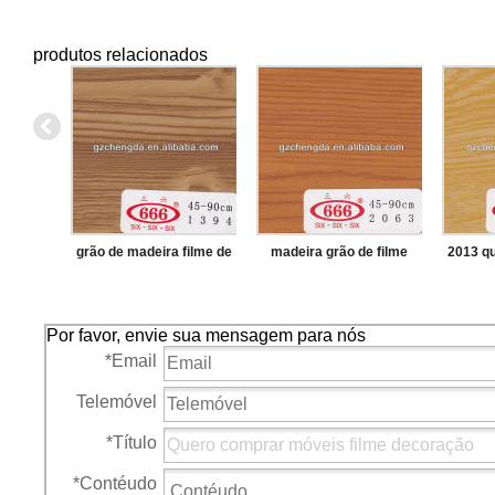
produtos relacionados
grão de madeira filme de
madeira grão de filme
2013 q
pvc
gravado
madeir
Por favor, envie sua mensagem para nós
*
Email
Telemóvel
*
Título
*
Contéudo