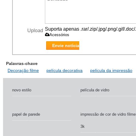
Suporta apenas .rar/.zip/.jpg/.png/.gif/.do
Upload
Acessórios
Envie notícia
Palavras-chave
Decoração filme
película decorativa
película da impressão
novo estilo
película de vidro
papel de parede
impressão de cor de vidro filme
3k