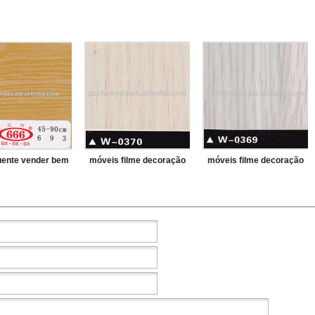
uente vender bem
móveis filme decoração
móveis filme decoração
a granulação de
filme