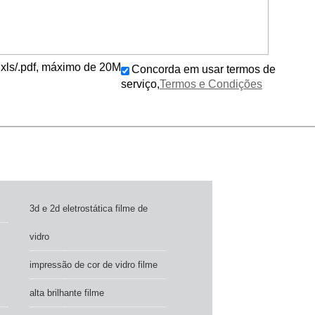
c/.xls/.pdf, máximo de 20M
Concorda em usar termos de
serviço,
Termos e Condições
3d e 2d eletrostática filme de
vidro
impressão de cor de vidro filme
alta brilhante filme