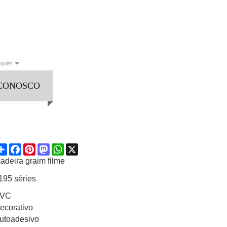
uguês
 CONOSCO
English
Français
العربية
Deutsch
Español
Italiano
guês
Русский
Share
Facebook
Pinterest
Mastodon
WhatsApp
X
adeira graim filme
195 séries
VC
ecorativo
utoadesivo