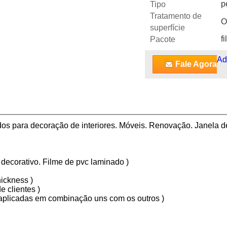
p
Tipo
Tratamento de
O
superfície
f
Pacote
Ad
Fale Agora
dos para decoração de interiores. Móveis. Renovação. Janela 
 decorativo. Filme de pvc laminado )
ickness )
e clientes )
er aplicadas em combinação uns com os outros )