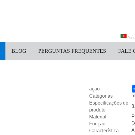
Port
BLOG
PERGUNTAS FREQUENTES
FALE
中文
Portu
ação
m
Categorias
Especificações do
3
produto
P
Material
D
Função
A
Característica