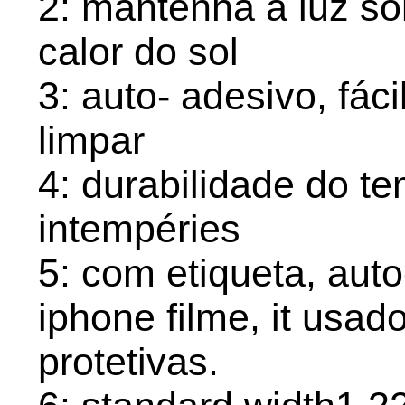
2: mantenha a luz sol
calor do sol
3: auto- adesivo, fáci
limpar
4: durabilidade do te
intempéries
5: com etiqueta, aut
iphone filme, it usa
protetivas.