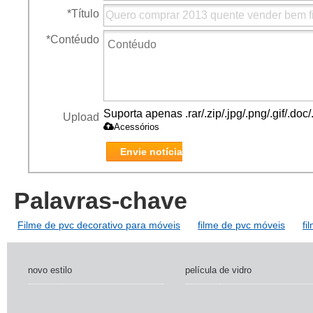
*
Título
*
Contéudo
Suporta apenas .rar/.zip/.jpg/.png/.gif/.do
Upload
Acessórios
Envie notícia
Palavras-chave
Filme de pvc decorativo para móveis
filme de pvc móveis
fi
novo estilo
película de vidro