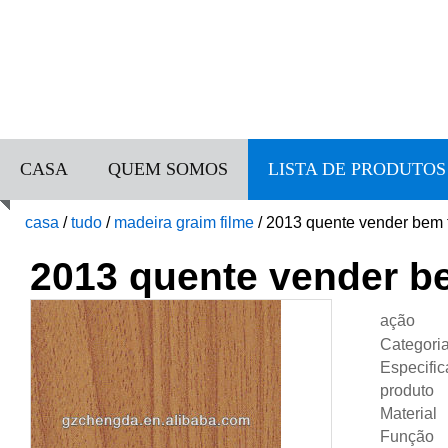
CASA
QUEM SOMOS
LISTA DE PRODUTOS
casa
/
tudo
/
madeira graim filme
/
2013 quente vender bem f
2013 quente vender be
ação
Categori
Especifi
produto
Material
Função