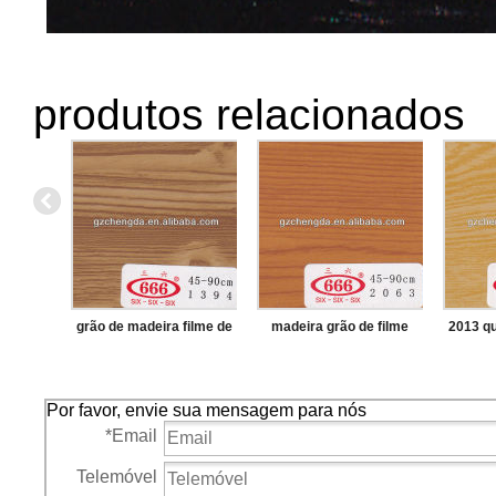
produtos relacionados
grão de madeira filme de
madeira grão de filme
2013 q
pvc
gravado
madeir
Por favor, envie sua mensagem para nós
*
Email
Telemóvel