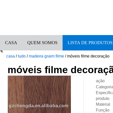
CASA
QUEM SOMOS
LISTA DE PRODUTOS
casa
/
tudo
/
madeira graim filme
/
móveis filme decoração
móveis filme decoraç
ação
Categori
Especifi
produto
Material
Função