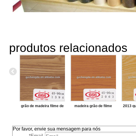
produtos relacionados
grão de madeira filme de
madeira grão de filme
2013 q
pvc
gravado
madeir
Por favor, envie sua mensagem para nós
*
Email