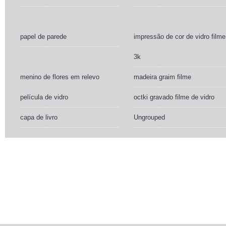
papel de parede
impressão de cor de vidro filme
3k
menino de flores em relevo
madeira graim filme
película de vidro
octki gravado filme de vidro
capa de livro
Ungrouped