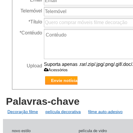
Telemóvel
*
Título
*
Contéudo
Suporta apenas .rar/.zip/.jpg/.png/.gif/.do
Upload
Acessórios
Envie notícia
Palavras-chave
Decoração filme
película decorativa
filme auto-adesivo
novo estilo
película de vidro