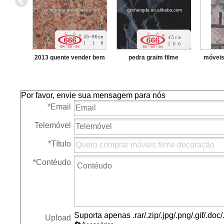
2013 quente vender bem
pedra graim filme
móveis
pedra grão de filme de
pvc decorativo para
Por favor, envie sua mensagem para nós
*
Email
Telemóvel
*
Título
*
Contéudo
Suporta apenas .rar/.zip/.jpg/.png/.gif/.do
Upload