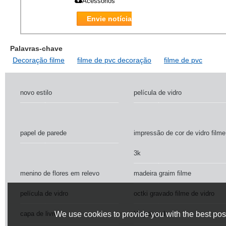
Acessórios
Envie notícia
Palavras-chave
Decoração filme
filme de pvc decoração
filme de pvc
novo estilo
película de vidro
papel de parede
impressão de cor de vidro filme
3k
menino de flores em relevo
madeira graim filme
película de vidro
octki gravado filme de vidro
capa de livro
Ungrouped
We use cookies to provide you with the best poss