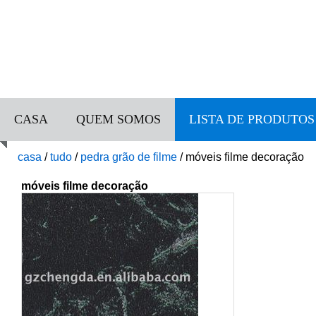
CASA
QUEM SOMOS
LISTA DE PRODUTOS
casa
/
tudo
/
pedra grão de filme
/
móveis filme decoração
móveis filme decoração