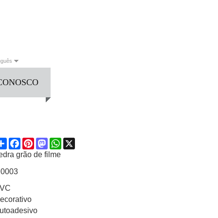
uguês
 CONOSCO
English
Français
العربية
Deutsch
Español
Italiano
guês
Русский
Share
Facebook
Pinterest
Mastodon
WhatsApp
X
edra grão de filme
0003
VC
ecorativo
utoadesivo