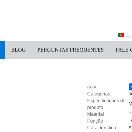
Port
BLOG
PERGUNTAS FREQUENTES
FALE
中文
Portu
ação
p
Categorias
Especificações do
M
produto
P
Material
D
Função
A
Característica