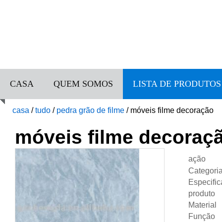
CASA
QUEM SOMOS
LISTA DE PRODUTOS
casa
/
tudo
/
pedra grão de filme
/
móveis filme decoração
móveis filme decoraç
ação
Categori
Especifi
produto
Material
Função