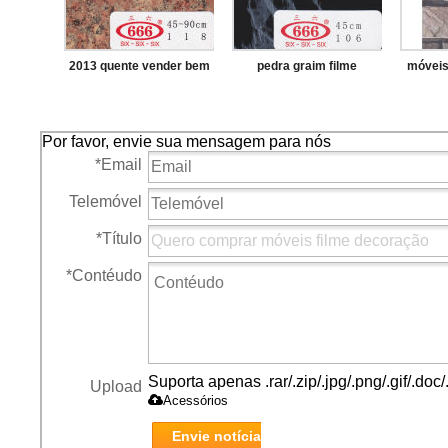
2013 quente vender bem
pedra graim filme
móveis
pedra grão de filme de
pvc decorativo para
Por favor, envie sua mensagem para nós
*
Email
Telemóvel
*
Título
*
Contéudo
Suporta apenas .rar/.zip/.jpg/.png/.gif/.do
Upload
Acessórios
Envie notícia