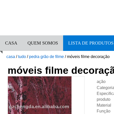
CASA
QUEM SOMOS
LISTA DE PRODUTOS
casa
/
tudo
/
pedra grão de filme
/
móveis filme decoração
móveis filme decoraç
ação
Categori
Especifi
produto
Material
Função