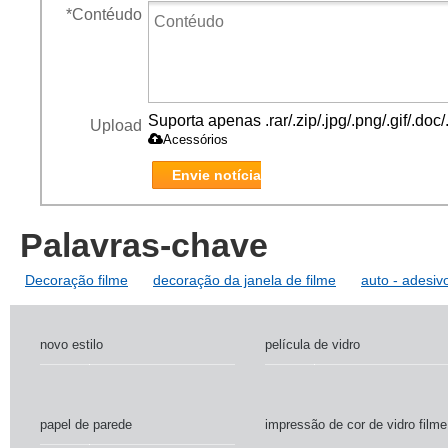
*
Contéudo
Suporta apenas .rar/.zip/.jpg/.png/.gif/.do
Upload
Acessórios
Envie notícia
Palavras-chave
Decoração filme
decoração da janela de filme
auto - adesiv
novo estilo
película de vidro
papel de parede
impressão de cor de vidro filme