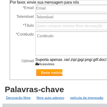
Por favor, envie sua mensagem para nós
*
Email
Telemóvel
*
Título
*
Contéudo
Suporta apenas .rar/.zip/.jpg/.png/.gif/.do
Upload
Acessórios
Envie notícia
Palavras-chave
Decoração filme
filme auto-adesivo
película da impressão