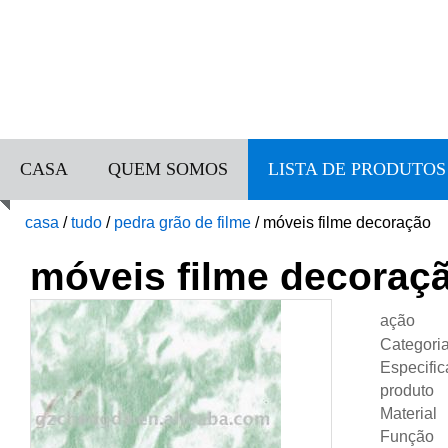
CASA
QUEM SOMOS
LISTA DE PRODUTOS
casa
/
tudo
/
pedra grão de filme
/
móveis filme decoração
móveis filme decoraç
ação
Categori
Especifi
produto
Material
Função