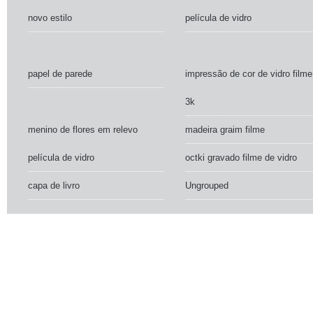
novo estilo
película de vidro
papel de parede
impressão de cor de vidro filme
3k
menino de flores em relevo
madeira graim filme
película de vidro
octki gravado filme de vidro
capa de livro
Ungrouped