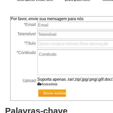
pedra grão de filme de
pvc decorativo para
Por favor, envie sua mensagem para nós
*
Email
Telemóvel
*
Título
*
Contéudo
Suporta apenas .rar/.zip/.jpg/.png/.gif/.do
Upload
Acessórios
Envie notícia
Palavras-chave