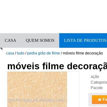
CASA
QUEM SOMOS
LISTA DE PRODUTOS
casa
/
tudo
/
pedra grão de filme
/
móveis filme decoração
móveis filme decoraç
ação
Categori
Pacote
Fa