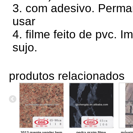
3. com adesivo. Perman
usar
4. filme feito de pvc. 
sujo.
produtos relacionados
2013 quente vender bem
pedra graim filme
móveis