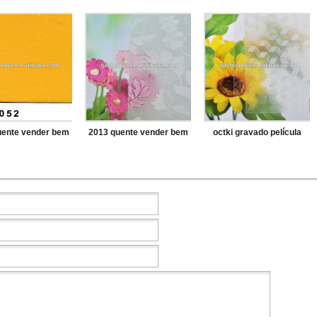
uente vender bem
2013 quente vender bem
octki gravado película
o decoração pvc
gravado vidro filme para
decorativa de vidro para o
lm para vidro
hotel
escritório