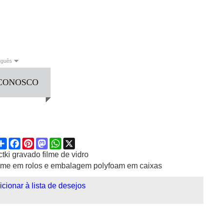
uguês
 CONOSCO
English
Français
العربية
Deutsch
Español
Italiano
guês
Русский
Share
Facebook
Pinterest
Mastodon
WhatsApp
X
ctki gravado filme de vidro
ilme em rolos e embalagem polyfoam em caixas
icionar à lista de desejos