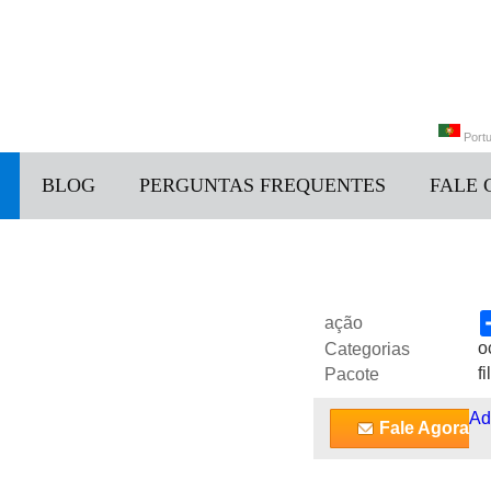
Port
BLOG
PERGUNTAS FREQUENTES
FALE
中文
Portu
ação
o
Categorias
f
Pacote
Ad
Fale Agora