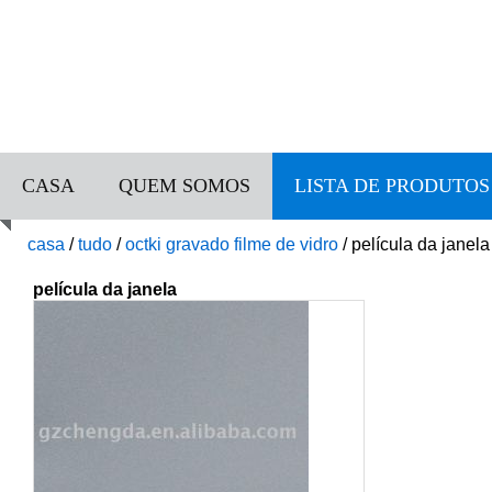
CASA
QUEM SOMOS
LISTA DE PRODUTOS
casa
/
tudo
/
octki gravado filme de vidro
/
película da janela
película da janela