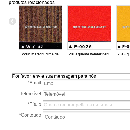
produtos relacionados
octkt marrom filme de
2013 quente vender bem
2013 q
vidro decoração
vermelho decoração film
amarel
para vidro
fi
Por favor, envie sua mensagem para nós
*
Email
Telemóvel
*
Título
*
Contéudo