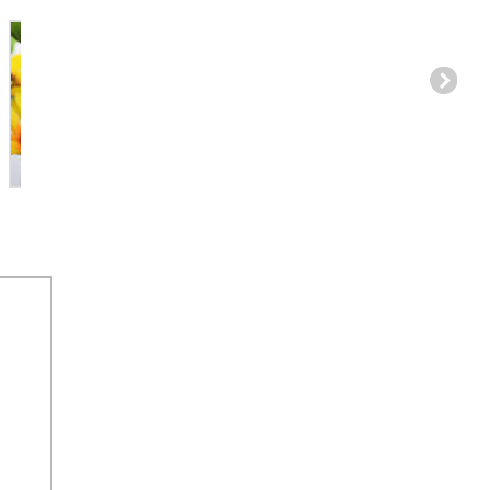
gravado película
película da janela
película da ja
decorativa