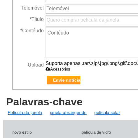
Telemóvel
*
Título
*
Contéudo
Suporta apenas .rar/.zip/.jpg/.png/.gif/.do
Upload
Acessórios
Envie notícia
Palavras-chave
Película da janela
janela abrangendo
película solar
novo estilo
película de vidro