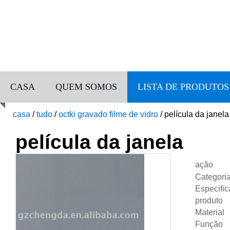
CASA
QUEM SOMOS
LISTA DE PRODUTOS
casa
/
tudo
/
octki gravado filme de vidro
/
película da janela
película da janela
ação
Categori
Especifi
produto
Material
Função