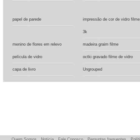
papel de parede
impressão de cor de vidro filme
3k
menino de flores em relevo
madeira graim filme
película de vidro
octki gravado filme de vidro
capa de livro
Ungrouped
Quem Somos
Notícia
Fale Conosco
Perguntas frequentes
Polít