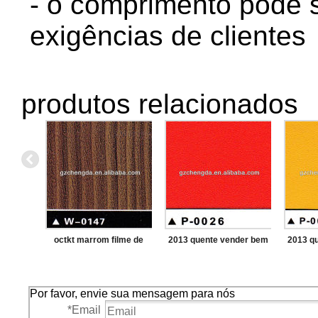
- o comprimento pode s
exigências de clientes
produtos relacionados
octkt marrom filme de
2013 quente vender bem
2013 q
vidro decoração
vermelho decoração film
amarel
para vidro
fi
Por favor, envie sua mensagem para nós
*
Email