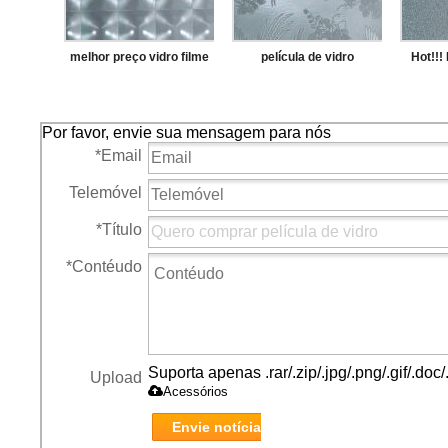
melhor preço vidro filme
película de vidro
Hot!!!
Por favor, envie sua mensagem para nós
*
Email
Telemóvel
*
Título
*
Contéudo
Suporta apenas .rar/.zip/.jpg/.png/.gif/.do
Upload
Acessórios
Envie notícia