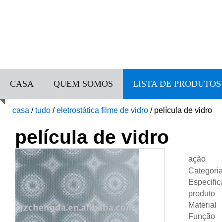
CASA
QUEM SOMOS
LISTA DE PRODUTOS
casa
/
tudo
/
eletrostática filme de vidro
/
película de vidro
película de vidro
ação
Categori
Especifi
produto
Material
Função