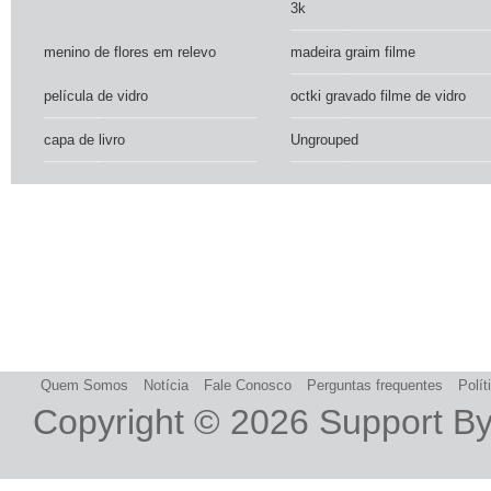
3k
menino de flores em relevo
madeira graim filme
película de vidro
octki gravado filme de vidro
capa de livro
Ungrouped
Quem Somos
Notícia
Fale Conosco
Perguntas frequentes
Polít
Copyright © 2026
Support B