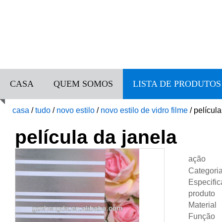
CASA
QUEM SOMOS
LISTA DE PRODUTOS
casa
/
tudo
/
novo estilo
/
novo estilo de vidro filme
/
película
película da janela
ação
Categori
Especifi
produto
Material
Função