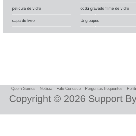
película de vidro
octki gravado filme de vidro
capa de livro
Ungrouped
Quem Somos
Notícia
Fale Conosco
Perguntas frequentes
Polít
Copyright © 2026
Support B