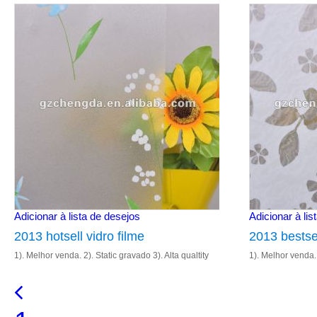
4). Tamanho: 1.22m& 90cm 5). Entrega rápida
4). Tamanho: 1.2
Adicionar à lista de desejos
Adicionar à lis
2013 hotsell vidro filme
2013 bestsel
1). Melhor venda. 2). Static gravado 3). Alta qualtity
1). Melhor venda. 
4). Tamanho: 1.22m& 90cm 5). Entrega rápida
4). Tamanho: 1.2