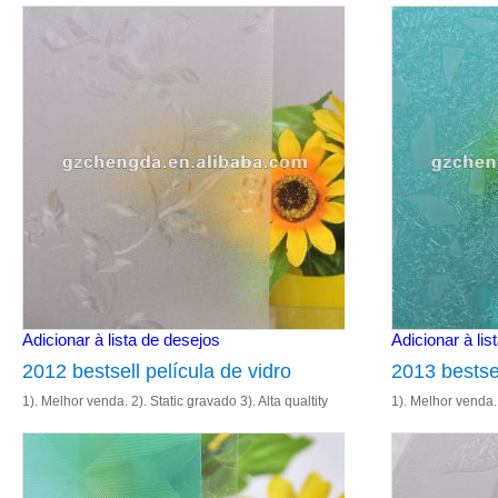
4). Tamanho: 1.22m& 90cm 5). Entrega rápida
4). Tamanho: 1.2
Adicionar à lista de desejos
Adicionar à lis
2012 bestsell película de vidro
2013 bestsel
1). Melhor venda. 2). Static gravado 3). Alta qualtity
1). Melhor venda. 
4). Tamanho: 1.22m& 90cm 5). Entrega rápida
4). Tamanho: 1.2