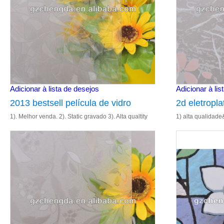
Adicionar à lista de desejos
Adicionar à lis
2013 bestsell película de vidro
2d eletropla
1). Melhor venda. 2). Static gravado 3). Alta qualtity
1) alta qualidade&
4). Tamanho: 1.22m& 90cm 5). Entrega rápida
aparência bonita 
vidro 5) tamanh