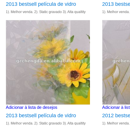
2013 bestsell película de vidro
2013 bestsel
1). Melhor venda. 2). Static gravado 3). Alta qualtity
1). Melhor venda. 
4). Tamanho: 1.22m& 90cm 5). Entrega rápida
4). Tamanho: 1.2
Adicionar à lista de desejos
Adicionar à lis
2013 bestsell película de vidro
2012 bestsel
1). Melhor venda. 2). Static gravado 3). Alta qualtity
1). Melhor venda. 