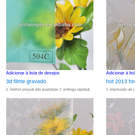
Adicionar à lista de desejos
Adicionar à lis
3d filme gravado
hot 2013 ho
1: melhor preço& alta qualidade 2: entrega rápida&
1: impressão de cor
janela pelíc
excelente serviço 3: impressão de cor 4: fábrica
vender bem 4: ta
diretamente venda 5: reduzi
width90cm*lengt