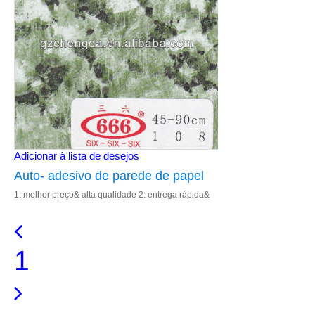
Adicionar à lista de desejos
Auto- adesivo de parede de papel
1: melhor preço& alta qualidade 2: entrega rápida&
filme de pvc
excelente serviço 3: cor de impressão 4: fábrica de
vender diretamente 5: re
1