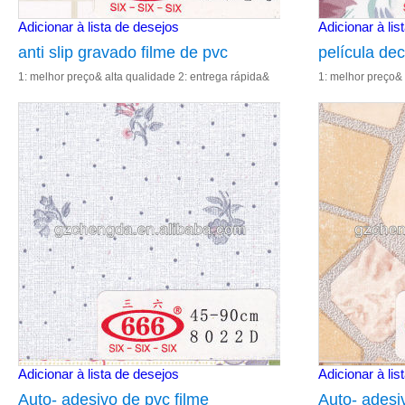
Adicionar à lista de desejos
Adicionar à lis
anti slip gravado filme de pvc
película dec
1: melhor preço& alta qualidade 2: entrega rápida&
1: melhor preço& 
porta
excelente serviço 3: cor de impressão 4: fábrica de
excelente serviço
vender diretamente 5: re
vender diretament
Adicionar à lista de desejos
Adicionar à lis
Auto- adesivo de pvc filme
Auto- adesi