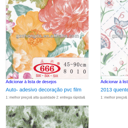
vender diretamente 5: re
vender diretament
Adicionar à lista de desejos
Adicionar à lis
Auto- adesivo decoração pvc film
2013 quent
1: melhor preço& alta qualidade 2: entrega rápida&
1: melhor preço& 
para vidro
self_adhesi
excelente serviço 3: cor de impressão 4: fábrica de
excelente serviço
película par
vender diretamente 5: re
vender diretament