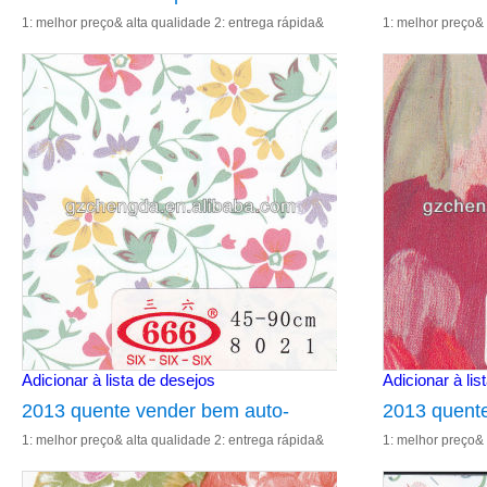
1: melhor preço& alta qualidade 2: entrega rápida&
1: melhor preço& 
decoração para o painel de parede
para vidro
excelente serviço 3: cor de impressão 4: fábrica de
excelente serviço
vender diretamente 5: re
vender diretament
Adicionar à lista de desejos
Adicionar à lis
2013 quente vender bem auto-
2013 quente
1: melhor preço& alta qualidade 2: entrega rápida&
1: melhor preço& 
adesivo decoração pvc film para
película ad
excelente serviço 3: cor de impressão 4: fábrica de
excelente serviço
vidro