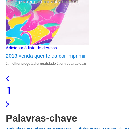
Adicionar à lista de desejos
2013 venda quente da cor imprimir
1: melhor preço& alta qualidade 2: entrega rápida&
película de vidro para decoração
excelente serviço 3: cor de impressão 4: fábrica de
vender diretamente 5: re
1
Palavras-chave
películas decorativas para windows
Auto- adesivo de pvc filme