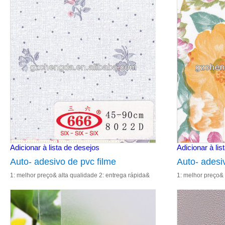
Adicionar à lista de desejos
Adicionar à lis
Auto- adesivo de pvc filme
Auto- adesi
1: melhor preço& alta qualidade 2: entrega rápida&
1: melhor preço& 
decoração para o painel de parede
para vidro
excelente serviço 3: cor de impressão 4: fábrica de
excelente serviço
vender diretamente 5: re
vender diretament