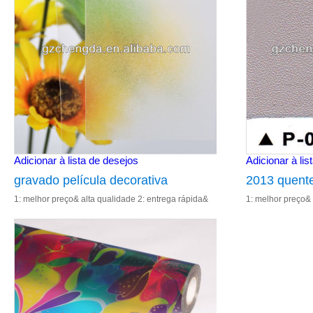
Adicionar à lista de desejos
Adicionar à lis
gravado película decorativa
2013 quent
1: melhor preço& alta qualidade 2: entrega rápida&
1: melhor preço& 
filme de pvc
excelente serviço 3: cor de impressão 4: fábrica de
excelente serviço
vender diretamente 5: re
vender diretament